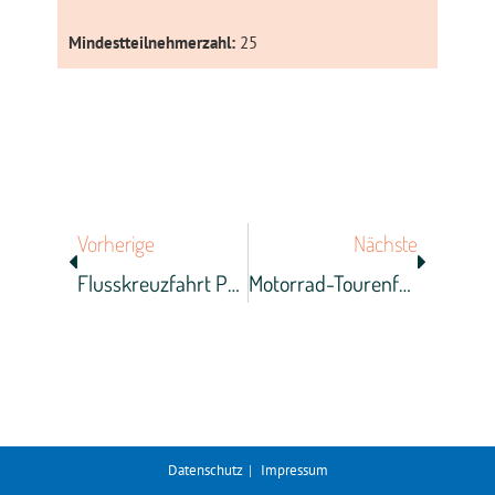
Mindestteilnehmerzahl:
25
Vorherige
Nächste
Flusskreuzfahrt Passau-Wien-Budapest-Esztergom-Bratislava-Linz-Passau
Motorrad-Tourenfreizeit Region Nürnberg / Altdorf
Datenschutz
Impressum